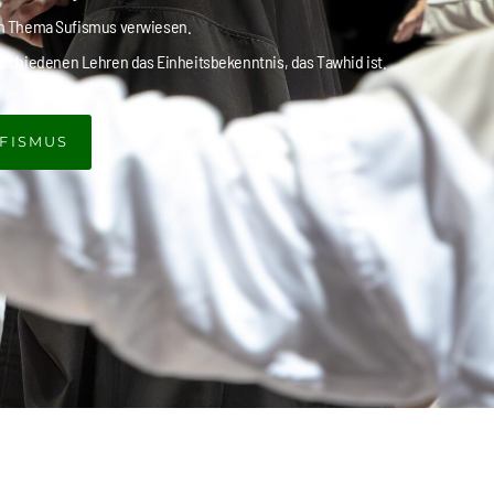
zum Thema Sufismus verwiesen.
verschiedenen Lehren das Einheitsbekenntnis, das Tawhid ist.
FISMUS