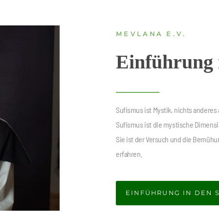
MEVLANA E.V.
Einführung 
Sufismus ist Mystik, nichts anderes 
Sufismus ist die mystische Dimension
Sie ist der Versuch und die Bemühu
erfahren.
EINFÜHRUNG IN DEN 