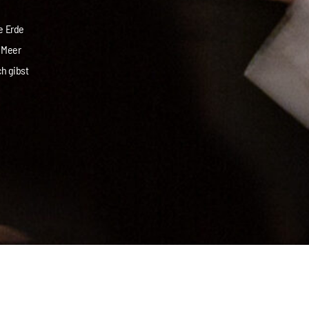
e Erde
s Meer
ch gibst