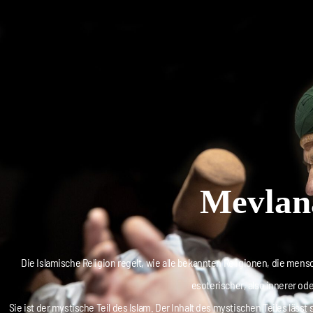
Mevlana
Die Islamische Religion regelt, wie alle bekannten Religionen, die mensc
esoterischer, also innerer ode
Sie ist der mystische Teil des Islam. Der Inhalt des mystischen Teiles läss