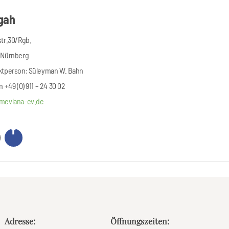
gah
tr.30/Rgb.
 Nürnberg
ktperson: Süleyman W. Bahn
n +49 (0) 911 – 24 30 02
mevlana-ev.de
Adresse:
Öffnungszeiten: