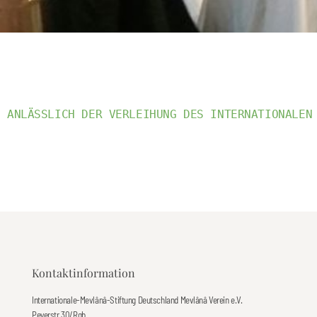
ANLÄSSLICH DER VERLEIHUNG DES INTERNATIONALEN
Kontaktinformation
Internationale-Mevlânâ-Stiftung Deutschland Mevlânâ Verein e.V.
Peyerstr.30/Rgb.